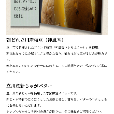
朝どれ立川産枝豆（神風香）
立川市で収穫されたブランド枝豆「神風香（かみふうか）」を使用。
朝採れならではの瑞々しさと豊かな香り、噛むほどに広がる甘みが魅力で
す。
素材本来のおいしさを存分に味わえる、この時期だけの一品をぜひご賞味
ください。
立川産新じゃがバター
立川産の新じゃがを使用した季節限定メニューです。
新じゃが特有のほくほくとした食感と優しい甘みを、バターのコクととも
にお楽しみいただけます。
シンプルだからこそ素材の良さが際立つ、旬の味覚をご堪能ください。